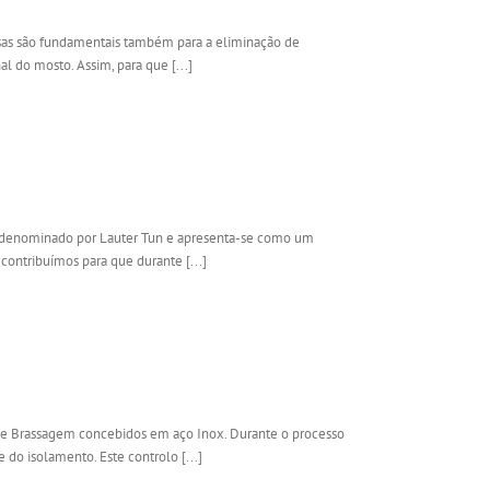
osas são fundamentais também para a eliminação de
l do mosto. Assim, para que [...]
é denominado por Lauter Tun e apresenta-se como um
ontribuímos para que durante [...]
 de Brassagem concebidos em aço Inox. Durante o processo
o isolamento. Este controlo [...]