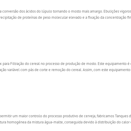
 a conversão dos ácidos do lúpulo tornando o mosto mais amargo. Ebulições vigor
precipitação de proteínas de peso molecular elevado e a fixação da concentração fina
x para Filtração do cereal no processo de produção de mosto. Este equipamento 
ação variável com pás de corte e remoção do cereal. Assim, com este equipamento c
permitir um maior controlo do processo produtivo de cerveja, fabricamos Tanques
a homogénea da mistura água-malte, conseguida devido à distribuição do calor e d