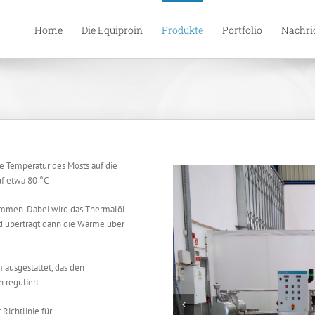
Home
Die Equiproin
Produkte
Portfolio
Nachri
ie Temperatur des Mosts auf die
uf etwa 80 °C
ommen. Dabei wird das Thermalöl
d übertragt dann die Wärme über
 ausgestattet, das den
 reguliert.
Richtlinie für